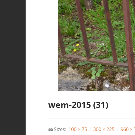
wem-2015 (31)
Sizes:
100 × 75
/
300 × 225
/
960 × 