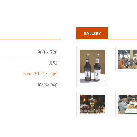
GALLERY
960 × 720
JPG
wem-2015-31.jpg
image/jpeg