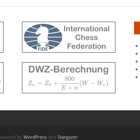
Powered by
WordPress
and
Stargazer
.