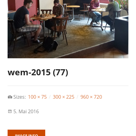
wem-2015 (77)
Sizes:
100 × 75
/
300 × 225
/
960 × 720
5. Mai 2016
IMAGE INFO