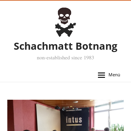
Schachmatt Botnang
non-established since 1983
Menü