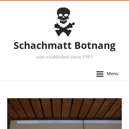
Schachmatt Botnang
non-established since 1983
Menü