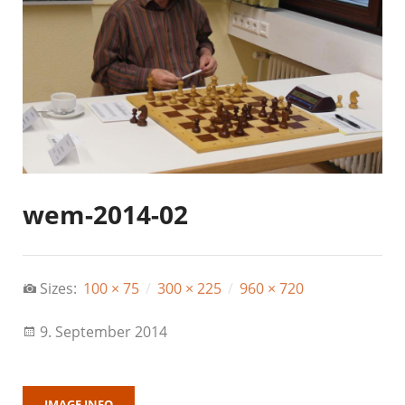
wem-2014-02
Sizes:
100 × 75
/
300 × 225
/
960 × 720
9. September 2014
IMAGE INFO