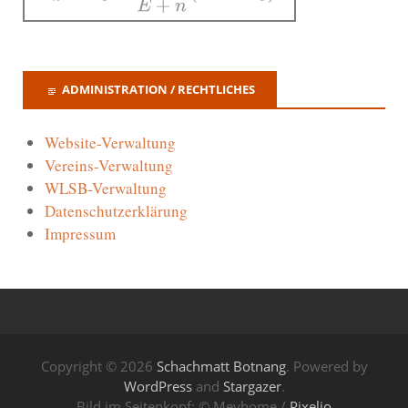
ADMINISTRATION / RECHTLICHES
Website-Verwaltung
Vereins-Verwaltung
WLSB-Verwaltung
Datenschutzerklärung
Impressum
Copyright © 2026
Schachmatt Botnang
. Powered by
WordPress
and
Stargazer
.
Bild im Seitenkopf: © Meyhome /
Pixelio