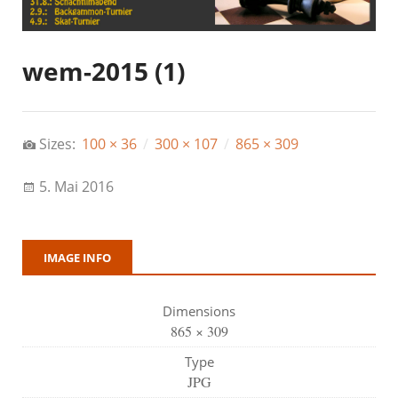
wem-2015 (1)
Sizes:
100 × 36
/
300 × 107
/
865 × 309
5. Mai 2016
IMAGE INFO
Dimensions
865 × 309
Type
JPG