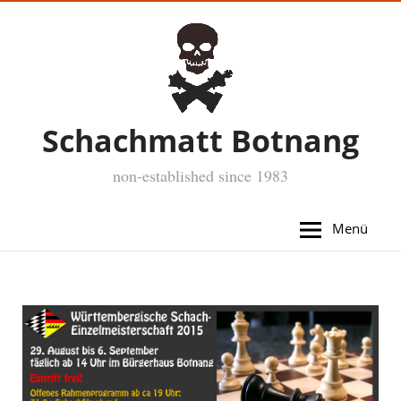
Schachmatt Botnang
non-established since 1983
Menü