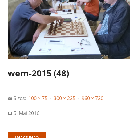
wem-2015 (48)
Sizes:
100 × 75
/
300 × 225
/
960 × 720
5. Mai 2016
IMAGE INFO