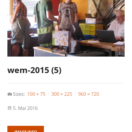
wem-2015 (5)
Sizes:
100 × 75
/
300 × 225
/
960 × 720
5. Mai 2016
IMAGE INFO