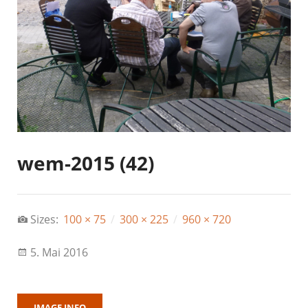
wem-2015 (42)
Sizes:
100 × 75
/
300 × 225
/
960 × 720
5. Mai 2016
IMAGE INFO