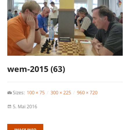
wem-2015 (63)
Sizes:
100 × 75
/
300 × 225
/
960 × 720
5. Mai 2016
IMAGE INFO