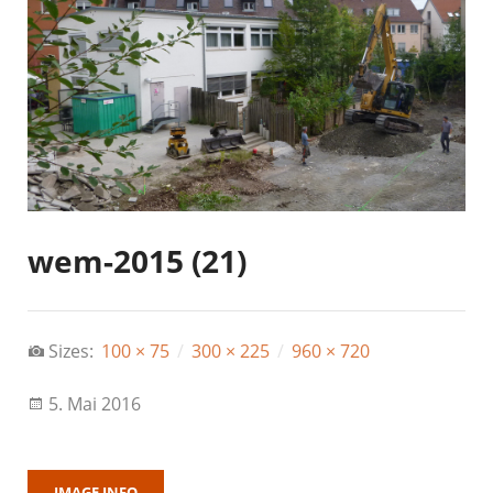
wem-2015 (21)
Sizes:
100 × 75
/
300 × 225
/
960 × 720
5. Mai 2016
IMAGE INFO