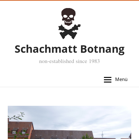
Schachmatt Botnang
non-established since 1983
Menü