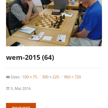
wem-2015 (64)
Sizes:
100 × 75
/
300 × 225
/
960 × 720
5. Mai 2016
IMAGE INFO