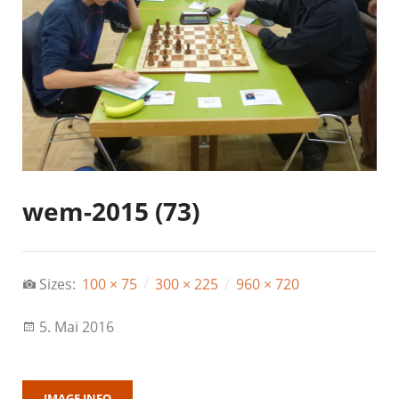
wem-2015 (73)
Sizes:
100 × 75
/
300 × 225
/
960 × 720
5. Mai 2016
IMAGE INFO