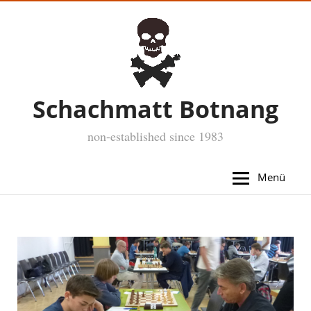
Schachmatt Botnang
non-established since 1983
Menü