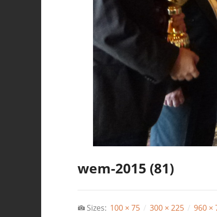
wem-2015 (81)
Sizes:
100 × 75
/
300 × 225
/
960 × 