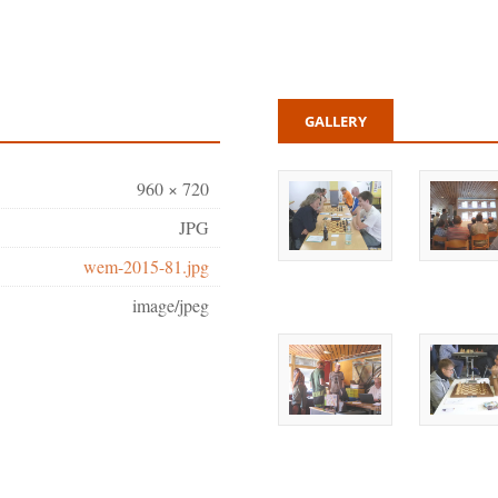
GALLERY
960 × 720
JPG
wem-2015-81.jpg
image/jpeg