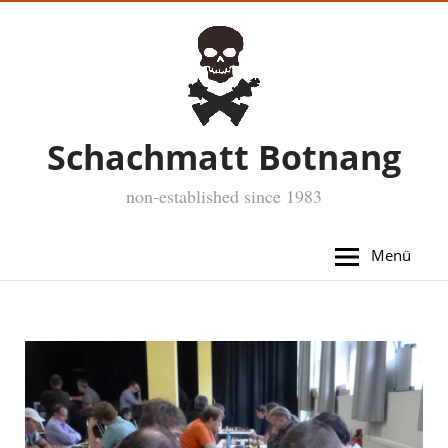
Schachmatt Botnang
non-established since 1983
Menü