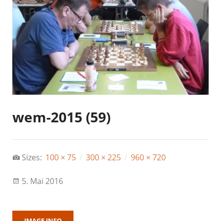
wem-2015 (59)
Sizes:
100 × 75
/
300 × 225
/
960 × 720
5. Mai 2016
IMAGE INFO