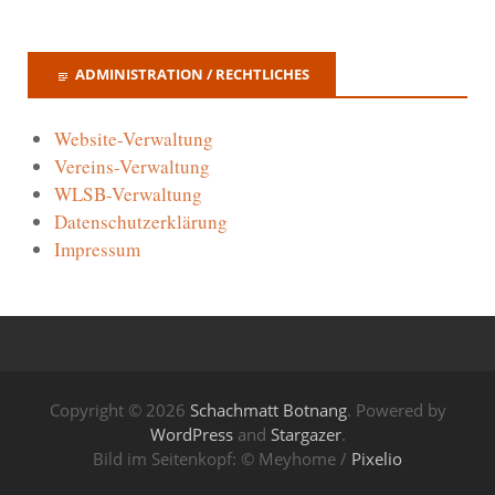
ADMINISTRATION / RECHTLICHES
Website-Verwaltung
Vereins-Verwaltung
WLSB-Verwaltung
Datenschutzerklärung
Impressum
Copyright © 2026
Schachmatt Botnang
. Powered by
WordPress
and
Stargazer
.
Bild im Seitenkopf: © Meyhome /
Pixelio