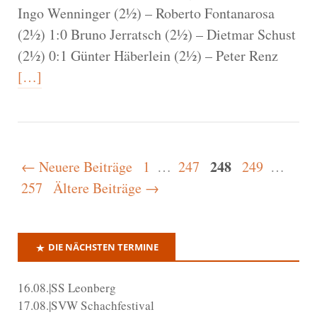
Ingo Wenninger (2½) – Roberto Fontanarosa
(2½) 1:0 Bruno Jerratsch (2½) – Dietmar Schust
(2½) 0:1 Günter Häberlein (2½) – Peter Renz
[…]
248
← Neuere Beiträge
1
…
247
249
…
257
Ältere Beiträge →
DIE NÄCHSTEN TERMINE
16.08.|SS Leonberg
17.08.|SVW Schachfestival