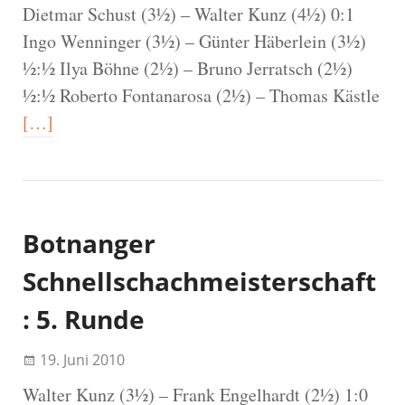
Dietmar Schust (3½) – Walter Kunz (4½) 0:1
Ingo Wenninger (3½) – Günter Häberlein (3½)
½:½ Ilya Böhne (2½) – Bruno Jerratsch (2½)
½:½ Roberto Fontanarosa (2½) – Thomas Kästle
[…]
Botnanger
Schnellschachmeisterschaft
: 5. Runde
19. Juni 2010
Walter Kunz (3½) – Frank Engelhardt (2½) 1:0