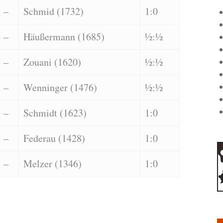
–
Schmid (1732)
1:0
–
Häußermann (1685)
½:½
–
Zouani (1620)
½:½
–
Wenninger (1476)
½:½
–
Schmidt (1623)
1:0
–
Federau (1428)
1:0
–
Melzer (1346)
1:0