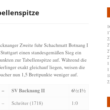
abellenspitze
1
1
2
acknanger Zweite fuhr Schachmatt Botnang I
2
2
a Stuttgart einen standesgemäßen Sieg ein
2
unkten zur Tabellenspitze auf. Während die
1
erlinger exakt gleichauf liegen, weisen die
1
bucher nun 1,5 Brettpunkte weniger auf.
1
2
–
SV Backnang II
6½:1½
–
Schröter (1718)
1:0