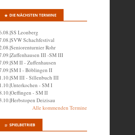
DIE NÄCHSTEN TERMINE
6.08.|SS Leonberg
7.08.|SVW Schachfestival
2.08.|Seniorenturnier Rohr
7.09.|Zuffenhausen III -SM III
7.09.|SM II - Zuffenhausen
7.09.|SM I - Böblingen II
1.10.|SM III - Sillenbuch III
1.10.|Unterkochen - SM I
8.10.|Oeffingen - SM II
3.10.|Herbstopen Deizisau
Alle kommenden Termine
SPIELBETRIEB