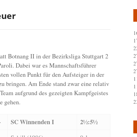
euer
1
1
2
tt Botnang II in der Bezirksliga Stuttgart 2
2
2
Paroli. Dabei war es Mannschaftsführer
2
en vollen Punkt für den Aufsteiger in der
1
zu bringen. Am Ende stand zwar eine relativ
1
s Team aufgrund des gezeigten Kampfgeistes
1
le gehen.
2
–
SC Winnenden I
2½:5½