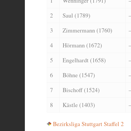
1
Wenninger (1791)
2
Saul (1789)
3
Zimmermann (1760)
4
Hörmann (1672)
5
Engelhardt (1658)
6
Böhne (1547)
7
Bischoff (1524)
8
Kästle (1403)
Bezirksliga Stuttgart Staffel 2