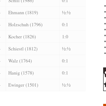
–
Schill (1986)
0:1
–
Ehmann (1819)
½:½
–
Holzschuh (1796)
0:1
–
Kocher (1826)
1:0
–
Schiestl (1812)
½:½
–
Walz (1764)
0:1
–
Hanig (1578)
0:1
–
Ewinger (1501)
½:½