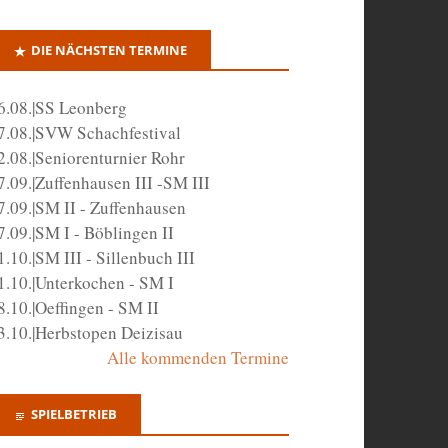
DIE NÄCHSTEN TERMINE
6.08.|SS Leonberg
7.08.|SVW Schachfestival
2.08.|Seniorenturnier Rohr
7.09.|Zuffenhausen III -SM III
7.09.|SM II - Zuffenhausen
7.09.|SM I - Böblingen II
1.10.|SM III - Sillenbuch III
1.10.|Unterkochen - SM I
8.10.|Oeffingen - SM II
3.10.|Herbstopen Deizisau
Alle kommenden Termine
SPIELBETRIEB