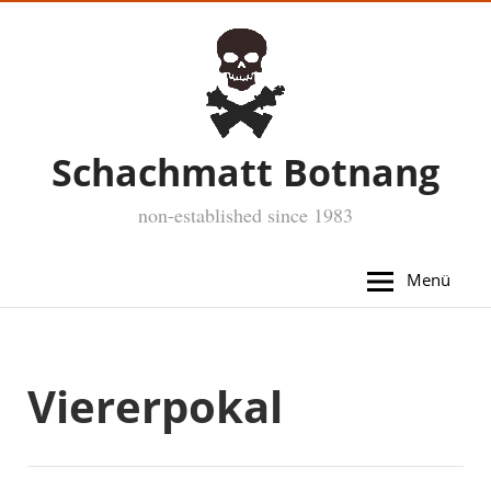
Schachmatt Botnang
non-established since 1983
Menü
Viererpokal