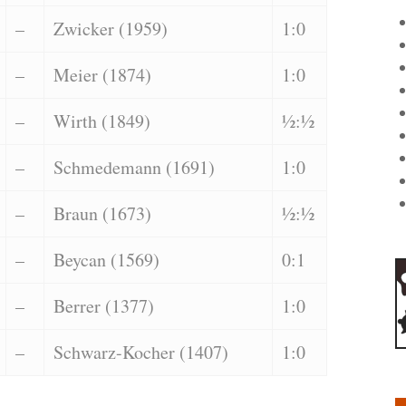
–
Zwicker (1959)
1:0
–
Meier (1874)
1:0
–
Wirth (1849)
½:½
–
Schmedemann (1691)
1:0
–
Braun (1673)
½:½
–
Beycan (1569)
0:1
–
Berrer (1377)
1:0
–
Schwarz-Kocher (1407)
1:0