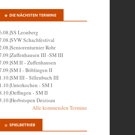
DIE NÄCHSTEN TERMINE
6.08.|SS Leonberg
7.08.|SVW Schachfestival
2.08.|Seniorenturnier Rohr
7.09.|Zuffenhausen III -SM III
7.09.|SM II - Zuffenhausen
7.09.|SM I - Böblingen II
1.10.|SM III - Sillenbuch III
1.10.|Unterkochen - SM I
8.10.|Oeffingen - SM II
3.10.|Herbstopen Deizisau
Alle kommenden Termine
SPIELBETRIEB