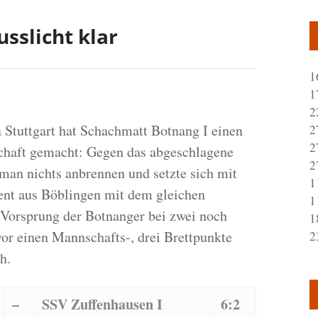
usslicht klar
1
1
2
 Stuttgart hat Schachmatt Botnang I einen
2
2
schaft gemacht: Gegen das abgeschlagene
2
 man nichts anbrennen und setzte sich mit
1
ent aus Böblingen mit dem gleichen
1
r Vorsprung der Botnanger bei zwei noch
1
or einen Mannschafts-, drei Brettpunkte
2
h.
–
SSV Zuffenhausen I
6:2