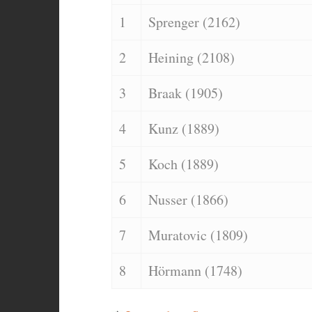
1
Sprenger (2162)
2
Heining (2108)
3
Braak (1905)
4
Kunz (1889)
5
Koch (1889)
6
Nusser (1866)
7
Muratovic (1809)
8
Hörmann (1748)