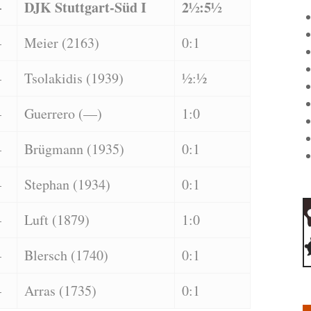
–
DJK Stuttgart-Süd I
2½:5½
–
Meier (2163)
0:1
–
Tsolakidis (1939)
½:½
–
Guerrero (—)
1:0
–
Brügmann (1935)
0:1
–
Stephan (1934)
0:1
–
Luft (1879)
1:0
–
Blersch (1740)
0:1
–
Arras (1735)
0:1