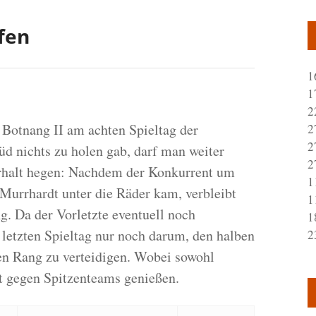
ffen
1
1
2
Botnang II am achten Spieltag der
2
2
üd nichts zu holen gab, darf man weiter
2
erhalt hegen: Nachdem der Konkurrent um
1
n Murrhardt unter die Räder kam, verbleibt
1
. Da der Vorletzte eventuell noch
1
 letzten Spieltag nur noch darum, den halben
2
en Rang zu verteidigen. Wobei sowohl
t gegen Spitzenteams genießen.