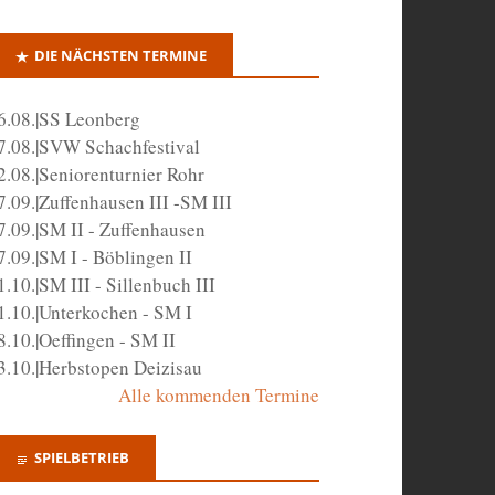
DIE NÄCHSTEN TERMINE
6.08.|SS Leonberg
7.08.|SVW Schachfestival
2.08.|Seniorenturnier Rohr
7.09.|Zuffenhausen III -SM III
7.09.|SM II - Zuffenhausen
7.09.|SM I - Böblingen II
1.10.|SM III - Sillenbuch III
1.10.|Unterkochen - SM I
8.10.|Oeffingen - SM II
3.10.|Herbstopen Deizisau
Alle kommenden Termine
SPIELBETRIEB