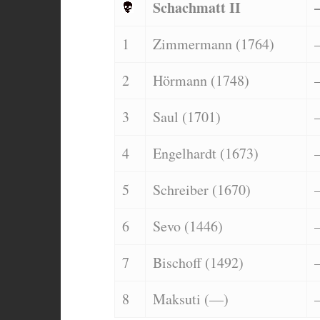
Schachmatt II
1
Zimmermann (1764)
2
Hörmann (1748)
3
Saul (1701)
4
Engelhardt (1673)
5
Schreiber (1670)
6
Sevo (1446)
7
Bischoff (1492)
8
Maksuti (—)