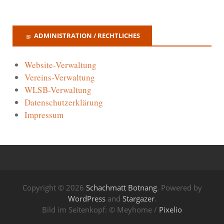
ADMINISTRATION / RECHTLICHES
Website-Verwaltung
Vereins-Verwaltung
WLSB-Verwaltung
Datenschutzerklärung
Impressum
Copyright © 2026
Schachmatt Botnang
. Powered by
WordPress
and
Stargazer
.
Bild im Seitenkopf: © Meyhome /
Pixelio