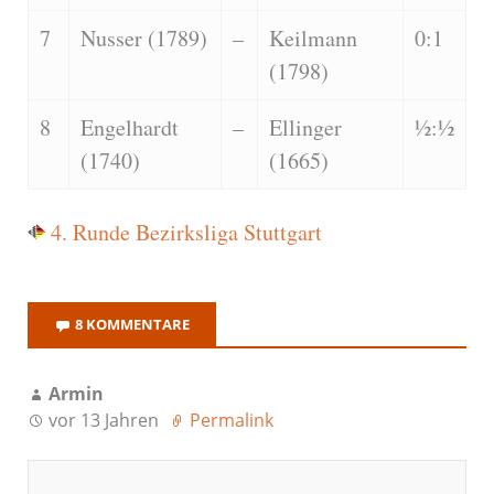
7
Nusser (1789)
–
Keilmann
0:1
(1798)
8
Engelhardt
–
Ellinger
½:½
(1740)
(1665)
4. Runde Bezirksliga Stuttgart
8 KOMMENTARE
Armin
vor 13 Jahren
Permalink