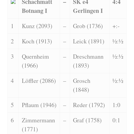
Schachmatt
–
SK e4
4:4
Botnang I
Gerlingen I
1
Kunz (2093)
–
Grob (1736)
+:-
2
Koch (1913)
–
Leick (1891)
½:½
3
Quernheim
–
Dreschmann
½:½
(1966)
(1893)
4
Löffler (2086)
–
Grosch
½:½
(1848)
5
Pflaum (1946)
–
Reder (1792)
1:0
6
Zimmermann
–
Graf (1758)
0:1
(1771)