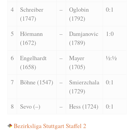
4
Schreiber
–
Oglobin
0:1
(1747)
(1792)
5
Hörmann
–
Damjanovic
1:0
(1672)
(1789)
6
Engelhardt
–
Mayer
½:½
(1658)
(1705)
7
Böhne (1547)
–
Smierzchala
0:1
(1729)
8
Sevo (–)
–
Hess (1724)
0:1
Bezirksliga Stuttgart Staffel 2