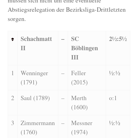
müssen sich nicht um eine eventuelle
Abstiegsrelegation der Bezirksliga-Drittletzten
sorgen.
Schachmatt
–
SC
2½:5½
II
Böblingen
III
1
Wenninger
–
Feller
½:½
(1791)
(2015)
2
Saul (1789)
–
Merth
o:1
(1600)
3
Zimmermann
–
Messner
½:½
(1760)
(1974)